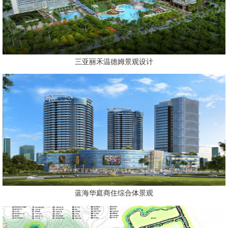
三亚丽禾温德姆景观设计
蓝海华庭商住综合体景观